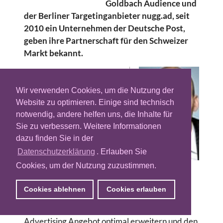
Goldbach Audience und
der Berliner Targetinganbieter nugg.ad, seit
2010 ein Unternehmen der Deutsche Post,
geben ihre Partnerschaft für den Schweizer
Markt bekannt.
Für Kunden der
Goldbach Audience soll
Wir verwenden Cookies, um die Nutzung der
sich die Möglichkeit
Website zu optimieren. Einige sind technisch
ergeben, die Zielgruppen
notwendig, andere helfen uns, die Inhalte für
ihrer Online-Kampagnen
Sie zu verbessern. Weitere Informationen
nach Soziodemografie
dazu finden Sie in der
und Produktinteressen
Datenschutzerklärung
. Erlauben Sie
sowie
Cookies, um der Nutzung zuzustimmen.
Konsumgewohnheiten
Alexander
Horrolt
oder -Absichten zu
Cookies ablehnen
Cookies erlauben
adressieren. „Durch die Zusammenarbeit mit
nugg.ad können wir unser Interest Based
Advertising Angebot optimal erweitern und den