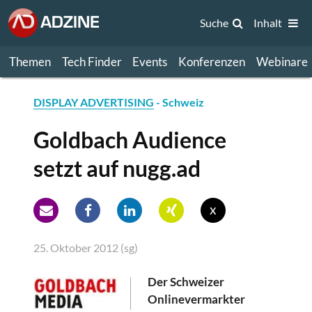
Suche
Inhalt
Themen
Tech Finder
Events
Konferenzen
Webinare
DISPLAY ADVERTISING
- Schweiz
Goldbach Audience
setzt auf nugg.ad
x
25. Oktober 2012 (sg)
Der Schweizer
Onlinevermarkter