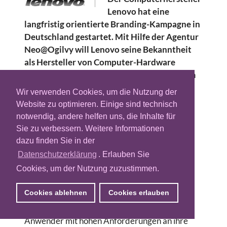
Lenovo hat eine
langfristig orientierte Branding-Kampagne in
Deutschland gestartet. Mit Hilfe der Agentur
Neo@Ogilvy will Lenovo seine Bekanntheit
als Hersteller von Computer-Hardware
erhöhen und sich als eine der Top-Marken im
Technologie-Sektor positionieren.
Wir verwenden Cookies, um die Nutzung der
Website zu optimieren. Einige sind technisch
Die Düsseldorfer Dependance der Ogilvy-
notwendig, andere helfen uns, die Inhalte für
Gruppe hat seit 2006 bereits mehrere
Sie zu verbessern. Weitere Informationen
Performance-Kampagnen für den Hardware-
dazu finden Sie in der
Produzenten geplant und umgesetzt. Nun
Datenschutzerklärung
. Erlauben Sie
realisiert Neo@Ogilvy diese primär auf
Cookies, um der Nutzung zuzustimmen.
Branding zielende Media-Kampagne. Nach
eigenen Angaben will man dabei das gesamte
Cookies ablehnen
Cookies erlauben
Spektrum moderner 360-Grad-Media nutzen.
Kernzielgruppe seien anspruchsvolle PC-
Anwender mit hohen Anforderungen an ihre