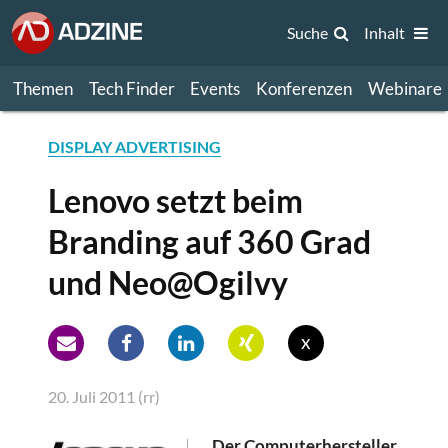
Suche
Inhalt
Themen
Tech Finder
Events
Konferenzen
Webinare
DISPLAY ADVERTISING
Lenovo setzt beim
Branding auf 360 Grad
und Neo@Ogilvy
x
20. Juli 2011 (rr)
Der Computerhersteller