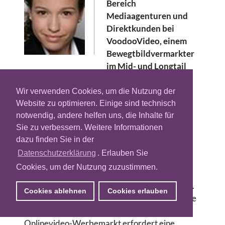
Bereich
Mediaagenturen und
Direktkunden bei
VoodooVideo, einem
Bewegtbildvermarkter
im Mid- und Longtail
Bereich. In Hamburg wird Kouki
Werbekunden von VoodooVideo über
Wir verwenden Cookies, um die Nutzung der
zielgruppengenauen Aussteurung von
Website zu optimieren. Einige sind technisch
digitalen Bewegtbildkampagnen beraten.
notwendig, andere helfen uns, die Inhalte für
Sie zu verbessern. Weitere Informationen
Die 28-Jährige Diplomkauffrau war zuvor als
dazu finden Sie in der
Commercial Manager Online/TV bei Burda
Datenschutzerklärung
. Erlauben Sie
Medien Park Verlage tätig. Dort betreute und
Cookies, um der Nutzung zuzustimmen.
kooridinierte sie die Vermarktung
crossmedialer Angebote über Burda Food.net.
Cookies ablehnen
Cookies erlauben
Olaf Mahr freut sich über den Neuzugang: „Die
immer schneller wachsende Nachfrage im
Onlinevideo-Werbemarkt erfordert eine