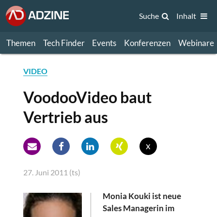
Suche
Inhalt
Themen
Tech Finder
Events
Konferenzen
Webinare
VIDEO
VoodooVideo baut
Vertrieb aus
x
27. Juni 2011 (ts)
Monia Kouki ist neue
Sales Managerin im