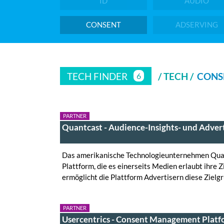
ID
AUDIO
CONSENT
ADSERVING
TECH FINDER
/ TECH /
CONS
6
PARTNER
Quantcast - Audience-Insights- und Adver
Das amerikanische Technologieunternehmen Quant
Plattform, die es einerseits Medien erlaubt ihre 
ermöglicht die Plattform Advertisern diese Ziel
PARTNER
Usercentrics - Consent Management Plat