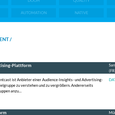
DOOH
QUALITY
AUTOMATION
NATIVE
ENT /
tising-Plattform
San
(FR
cast ist Anbieter einer Audience-Insights- und Advertising-
DA
Zielgruppe zu verstehen und zu vergrößern. Andererseits
gruppen anzu…
form
Mün