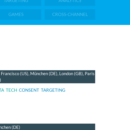
TARGETING
ANALYTICS
GAMES
CROSS-CHANNEL
 Francisco (US), München (DE), London (GB), Paris
)
TA
TECH
CONSENT
TARGETING
chen (DE)