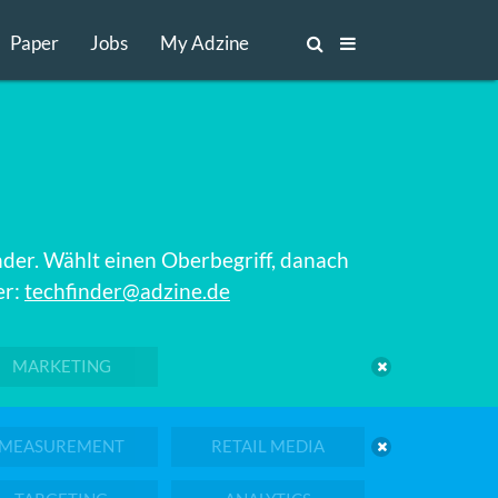
Paper
Jobs
My Adzine
nder. Wählt einen Oberbegriff, danach
er:
techfinder@adzine.de
MARKETING
MEASUREMENT
RETAIL MEDIA