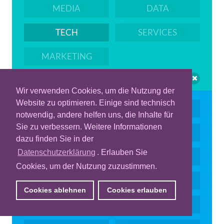
MEDIA
DATA
TECH
SERVICES
MARKETING
Wir verwenden Cookies, um die Nutzung der
Website zu optimieren. Einige sind technisch
PROGRAMMATIC
KI
notwendig, andere helfen uns, die Inhalte für
Sie zu verbessern. Weitere Informationen
DISPLAY ADS
VIDEO & CTV
dazu finden Sie in der
Datenschutzerklärung
. Erlauben Sie
MEASUREMENT
RETAIL MEDIA
Cookies, um der Nutzung zuzustimmen.
ID
AUDIO
Cookies ablehnen
Cookies erlauben
DOOH
QUALITY