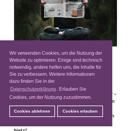
Wir verwenden Cookies, um die Nutzung der
Die Werbebranche diskutiert seit langem
Website zu optimieren. Einige sind technisch
über Brand Safety. Und liegt dabei mit ihrer
notwendig, andere helfen uns, die Inhalte für
Fixierung auf problematische Inhalte oft
Sie zu verbessern. Weitere Informationen
daneben. Nun haben die aktuellen
dazu finden Sie in der
Gerichtsverfahren gegen große
Datenschutzerklärung
. Erlauben Sie
Plattformbetreiber – Stichwort Suchtgefahr –
Cookies, um der Nutzung zuzustimmen.
die Debatte neu angestoßen. Denn sie lenken
den Blick auf eine grundsätzliche Frage in
Cookies ablehnen
Cookies erlauben
Sachen Brand Safety: Wie und unter welchen
Bedingungen entsteht Aufmerksamkeit im
Netz?