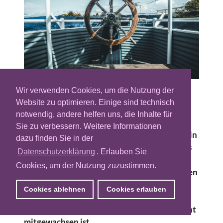
Wir verwenden Cookies, um die Nutzung der
Das Open Internet war mal das Versprechen
Website zu optimieren. Einige sind technisch
von Wahlfreiheit: mehr Publisher, mehr
notwendig, andere helfen uns, die Inhalte für
Formate, mehr Wettbewerb, weniger
Sie zu verbessern. Weitere Informationen
Abhängigkeit. Heute ist es vor allem eines: ein
dazu finden Sie in der
fragmentiertes Spielfeld, auf dem sich Teams
Datenschutzerklärung
. Erlauben Sie
täglich durch Plattformen, Reportings,
Cookies, um der Nutzung zuzustimmen.
Audiences, Creatives, Deals, Identitätslogiken
und Messansätze arbeiten. Nicht, weil
Cookies ablehnen
Cookies erlauben
niemand den Job kann – sondern weil die
Steuerungslogik in vielen Unternehmen nicht
mitgewachsen ist.