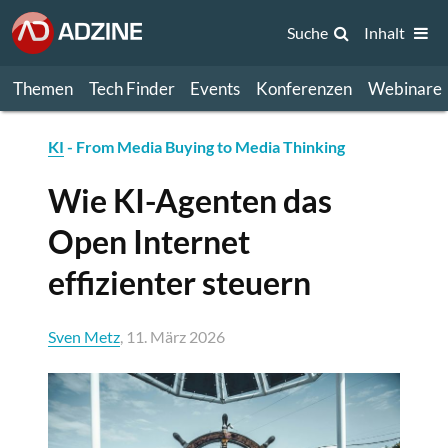
Suche
Inhalt
Themen
Tech Finder
Events
Konferenzen
Webinare
KI
- From Media Buying to Media Thinking
Wie KI-Agenten das
Open Internet
effizienter steuern
Sven Metz
, 11. März 2026