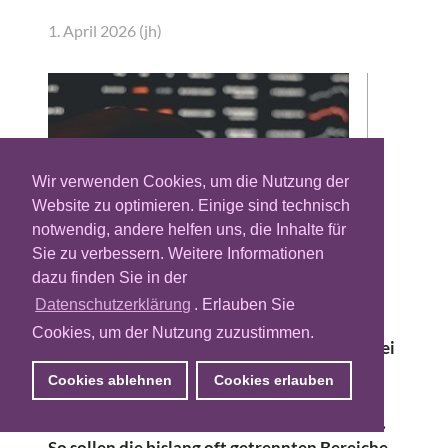
1. April 2026 (jh)
Wir verwenden Cookies, um die Nutzung der
Website zu optimieren. Einige sind technisch
notwendig, andere helfen uns, die Inhalte für
Sie zu verbessern. Weitere Informationen
dazu finden Sie in der
Der Adtech-Anbieter Stackadapt und die
Datenschutzerklärung
. Erlauben Sie
Customer-Data-Plattform (CDP) Zeotap
Cookies, um der Nutzung zuzustimmen.
haben eine Partnerschaft angekündigt. Dabei
geht es um die direkte Anbindung von First-
Cookies ablehnen
Cookies erlauben
Party-Daten aus der CDP an die
programmatische Kampagnenaussteuerung.
So sollen die bislang oft getrennten Bereiche