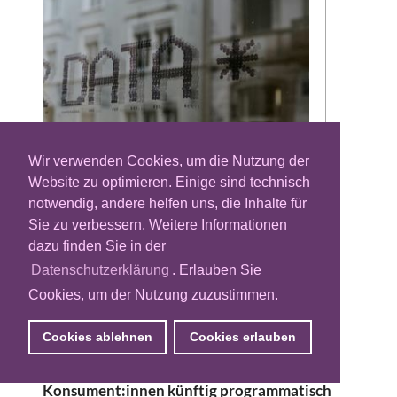
Wir verwenden Cookies, um die Nutzung der
Website zu optimieren. Einige sind technisch
Das europäische Adtech-Unternehmen
notwendig, andere helfen uns, die Inhalte für
Adform geht eine Daten-Partnerschaft mit
Sie zu verbessern. Weitere Informationen
dem Sportfachhändler Intersport ein. Dazu
dazu finden Sie in der
stellt die Intersport Marketing Services
Datenschutzerklärung
. Erlauben Sie
GmbH, Tochtergesellschaft der Intersport
Cookies, um der Nutzung zuzustimmen.
Deutschland eG, ab sofort
Zielgruppensegmente über den Adform
Cookies ablehnen
Cookies erlauben
Audience-Marktplatz bereit. Somit sollen
Werbetreibende sportaffine
Konsument:innen künftig programmatisch