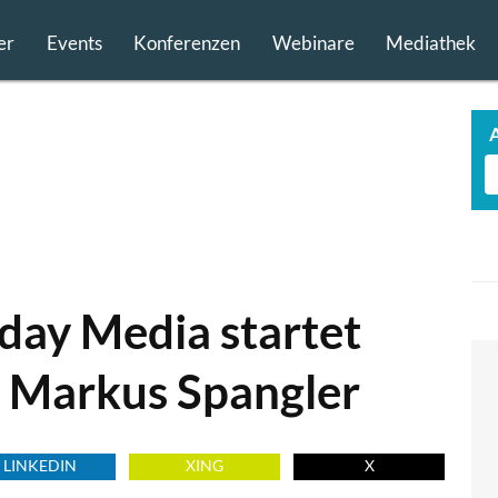
er
Events
Konferenzen
Webinare
Mediathek
day Media startet
n Markus Spangler
LINKEDIN
XING
X