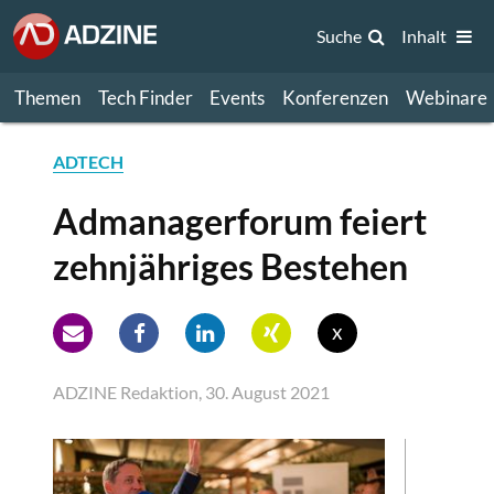
Suche
Inhalt
Themen
Tech Finder
Events
Konferenzen
Webinare
ADTECH
Admanagerforum feiert
zehnjähriges Bestehen
x
ADZINE Redaktion, 30. August 2021