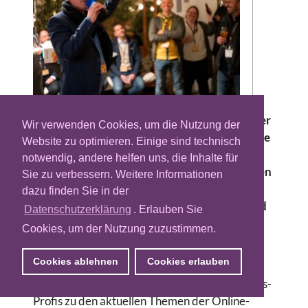
Am vergangenen Donnerstag trafen sich über
Wir verwenden Cookies, um die Nutzung der
70 geladene Gäste zum Sommerfest “10 Jahre
Website zu optimieren. Einige sind technisch
Admanagerforum”. Im Café Reitschule in
notwendig, andere helfen uns, die Inhalte für
München Schwabing haben rund 70 Experten
Sie zu verbessern. Weitere Informationen
von Agenturen und Vermarktern aus den
dazu finden Sie in der
Bereichen Ad Operations, Programmatic, Ad
Datenschutzerklärung
. Erlauben Sie
Management und Adtech das Jubiläum der
Cookies, um der Nutzung zuzustimmen.
Plattform ausgelassen gefeiert.
Cookies ablehnen
Cookies erlauben
Das Admanagerforum organisiert seit zehn
Jahren Themen-Events, bei denen sich Ad-Ops-
Profis zu den aktuellen Themen der Online-