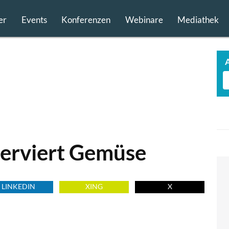
er
Events
Konferenzen
Webinare
Mediathek
serviert Gemüse
LINKEDIN
XING
X