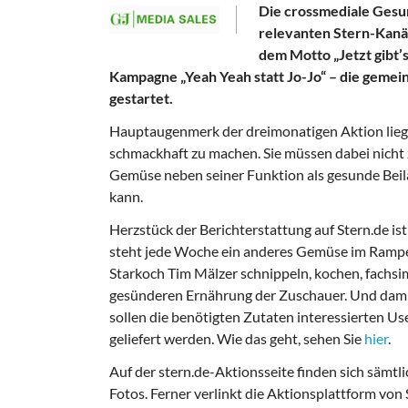
Die crossmediale Gesun
relevanten Stern-Kanäl
dem Motto „Jetzt gibt’
Kampagne „Yeah Yeah statt Jo-Jo“ – die geme
gestartet.
Hauptaugenmerk der dreimonatigen Aktion lieg
schmackhaft zu machen. Sie müssen dabei nicht 
Gemüse neben seiner Funktion als gesunde Beila
kann.
Herzstück der Berichterstattung auf Stern.de ist
steht jede Woche ein anderes Gemüse im Ramp
Starkoch Tim Mälzer schnippeln, kochen, fachs
gesünderen Ernährung der Zuschauer. Und dami
sollen die benötigten Zutaten interessierten Us
geliefert werden. Wie das geht, sehen Sie
hier
.
Auf der stern.de-Aktionsseite finden sich sämt
Fotos. Ferner verlinkt die Aktionsplattform vo