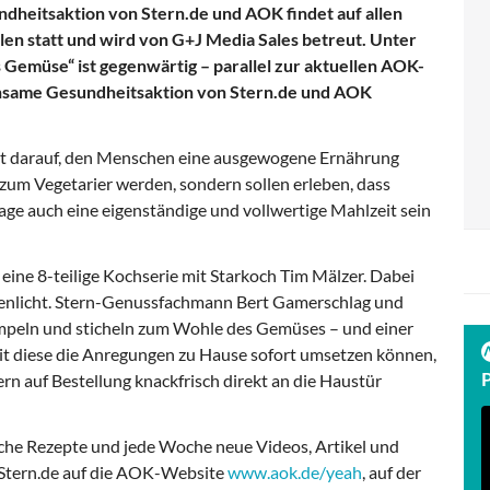
dheitsaktion von Stern.de und AOK findet auf allen
en statt und wird von G+J Media Sales betreut. Unter
s Gemüse“ ist gegenwärtig – parallel zur aktuellen AOK-
insame Gesundheitsaktion von Stern.de und AOK
t darauf, den Menschen eine ausgewogene Ernährung
zum Vegetarier werden, sondern sollen erleben, dass
ge auch eine eigenständige und vollwertige Mahlzeit sein
 eine 8-teilige Kochserie mit Starkoch Tim Mälzer. Dabei
enlicht. Stern-Genussfachmann Bert Gamerschlag und
impeln und sticheln zum Wohle des Gemüses – und einer
t diese die Anregungen zu Hause sofort umsetzen können,
ern auf Bestellung knackfrisch direkt an die Haustür
liche Rezepte und jede Woche neue Videos, Artikel und
n Stern.de auf die AOK-Website
www.aok.de/yeah
, auf der