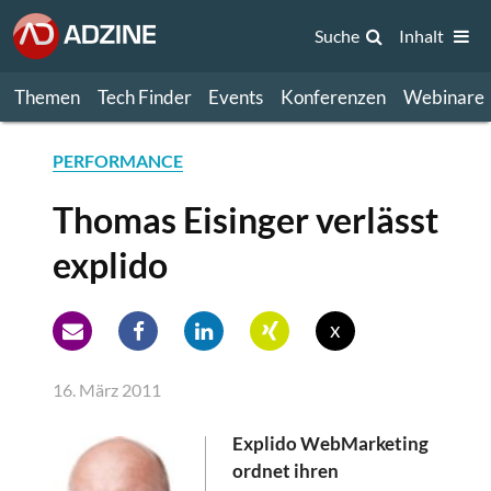
Suche
Inhalt
Themen
Tech Finder
Events
Konferenzen
Webinare
PERFORMANCE
Thomas Eisinger verlässt
explido
x
16. März 2011
Explido WebMarketing
ordnet ihren