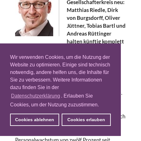
Gesellschafterkreis neu:
Matthias Riedle, Dirk
von Burgsdorff, Oliver
Jüttner, Tobias Bartl und
Andreas Rüttinger
halten künftig komplett
die Anteile an der Performance Marketing
Agentur. Im Zuge dieser Neustrukturierung
Wir verwenden Cookies, um die Nutzung der
scheidet Thomas Eisinger aus dem
Website zu optimieren. Einige sind technisch
Unternehmen aus.
notwendig, andere helfen uns, die Inhalte für
Sie zu verbessern. Weitere Informationen
„Wir bedauern die Entscheidung von Thomas
dazu finden Sie in der
und wünschen ihm für seine Zukunft alles Gute.
Datenschutzerklärung
. Erlauben Sie
Auch nach seinem Ausscheiden bleiben wir
Cookies, um der Nutzung zuzustimmen.
weiterhin freundschaftlich verbunden. Jetzt
richten wir unseren Blick ganz konzentriert nach
Cookies ablehnen
Cookies erlauben
vorne: Mit den jüngsten Etatgewinnen wie
PlanetSports und Host Europe sowie einem
Personalwachstum von zwölf Prozent seit