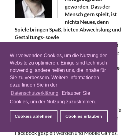
geworden. Dass der
Mensch gern spielt, ist
nichts Neues, denn
Spiele bringen Spaß, bieten Abwechslung und
Gestaltungs- sowie
Entwicklungsmöglichkeiten. Da mittlerweile
70 Prozent der Deutschen regelmäßig online
Wir verwenden Cookies, um die Nutzung der
sind, verlagern sich neben Aktivitäten wie
Website zu optimieren. Einige sind technisch
Shopping und Informationssuche auch Spiele
notwendig, andere helfen uns, die Inhalte für
immer mehr ins Internet.
Sie zu verbessern. Weitere Informationen
dazu finden Sie in der
Besonders browserbasierte Online-Spiele, die
Datenschutzerklärung
. Erlauben Sie
kostenlos im Internet spielbar sind, gehören zu
Cookies, um der Nutzung zuzustimmen.
den am schnellsten wachsenden Angeboten.
Dazu gehören in erster Linie Browsergames, die
Cookies ablehnen
Cookies erlauben
über eine eigene URL abrufbar sind, aber auch
Social Games, die in sozialen Netzwerken wie
Facebook gespielt werden und Mobile Games,