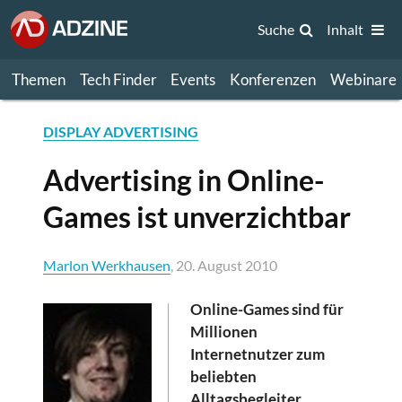
Suche
Inhalt
Themen
Tech Finder
Events
Konferenzen
Webinare
DISPLAY ADVERTISING
Advertising in Online-
Games ist unverzichtbar
Marlon Werkhausen
, 20. August 2010
Online-Games sind für
Millionen
Internetnutzer zum
beliebten
Alltagsbegleiter