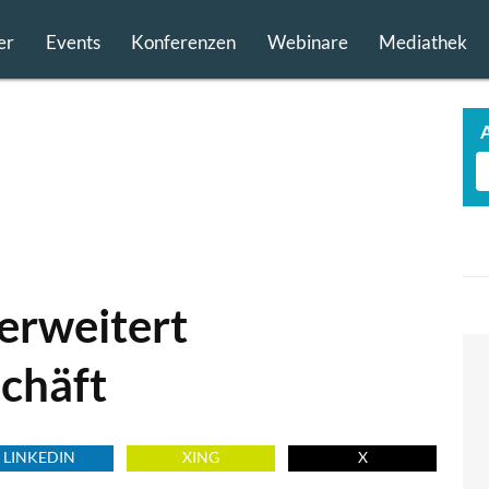
er
Events
Konferenzen
Webinare
Mediathek
erweitert
chäft
LINKEDIN
XING
X