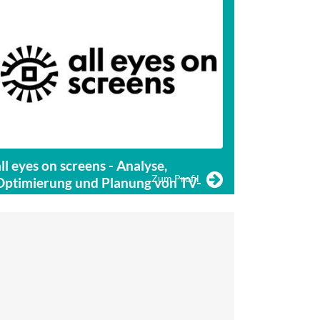
all eyes on screens - Analyse,
SceneContex
Zum Profil
Optimierung und Planung von TV-
für CTV- un
Kampagnen