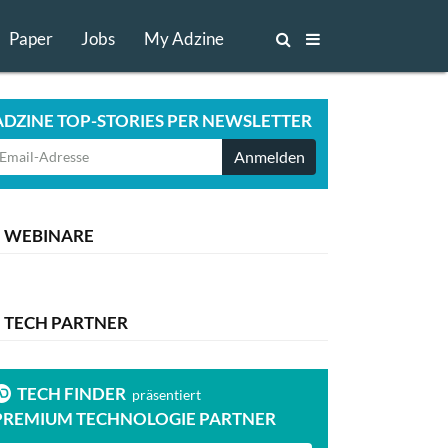
Paper
Jobs
My Adzine
ADZINE TOP-STORIES PER NEWSLETTER
Anmelden
WEBINARE
TECH PARTNER
TECH FINDER
TECH FI
präsentiert
PREMIUM TECHNOLOGIE PARTNER
PREMIUM T