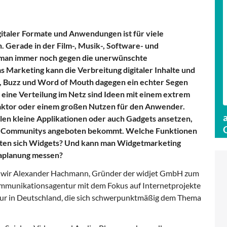
igitaler Formate und Anwendungen ist für viele
 Gerade in der Film-, Musik-, Software- und
 man immer noch gegen die unerwünschte
as Marketing kann die Verbreitung digitaler Inhalte und
al, Buzz und Word of Mouth dagegen ein echter Segen
r eine Verteilung im Netz sind Ideen mit einem extrem
ktor oder einem großen Nutzen für den Anwender.
Beintoo - Datenspezialist der
en kleine Applikationen oder auch Gadgets ansetzen,
Zum Profil
Mediaset Group
ine-Communitys angeboten bekommt. Welche Funktionen
iten sich Widgets? Und kann man Widgetmarketing
aplanung messen?
wir Alexander Hachmann, Gründer der widjet GmbH zum
ommunikationsagentur mit dem Fokus auf Internetprojekte
ntur in Deutschland, die sich schwerpunktmäßig dem Thema