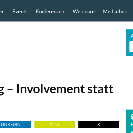
er
Events
Konferenzen
Webinare
Mediathek
 – Involvement statt
TECH FINDER
präsentiert
PREMIUM TECHNOLOGIE PARTNER
LINKEDIN
XING
X