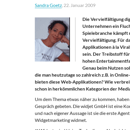
Sandra Goetz
, 22. Januar 2009
Die Vervielfältigung d
Unternehmen ein Fluch.
Spielebranche kämpft
Vervielfältigung. Für d
Applikationen à la Vir
sein. Der Treibstoff fü
hohen Entertainmentfa
Genau beim Nutzen soll
die man heutzutage so zahlreich z.B. in Onl
bieten diese Web-Applikationen? Wie verbre
schon in herkömmlichen Kategorien der Medi
Um dem Thema etwas näher zu kommen, haben 
Gespräch gebeten. Die widjet GmbH ist eine K
und nach eigener Aussage ist sie die erste Age
Widgetmarketing widmet.