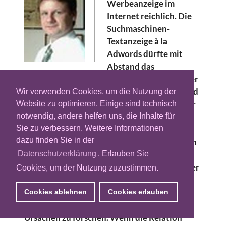
Werbeanzeige im
Internet reichlich. Die
Suchmaschinen-
Textanzeige à la
Adwords dürfte mit
Abstand das
umsatzstärkste digitale Werbeprodukt in der
westlichen Welt sein. Der Kunde fragt an und
Wir verwenden Cookies, um die Nutzung der
der Anbieter liefert die Antwort gebucht per
Website zu optimieren. Einige sind technisch
Keyword je nach Platzierung mehr oder
notwendig, andere helfen uns, die Inhalte für
Sie zu verbessern. Weitere Informationen
weniger ins Blickfeld des Ratsuchenden im
dazu finden Sie in der
Moment maximaler Aufmerksamkeit. Je nach
Attraktivität des Anzeigentextes erfolgen
Datenschutzerklärung
. Erlauben Sie
dann auch die gewünschten Klicks, nur weiter
Cookies, um der Nutzung zuzustimmen.
passiert oftmals nix. Was bei Suchmaschinen
zu riesigen Umsätzen führt, sollte
Cookies ablehnen
Cookies erlauben
Werbungtreibenden Anlass geben, nach
Ursachen zu forschen. Wenn die Relation