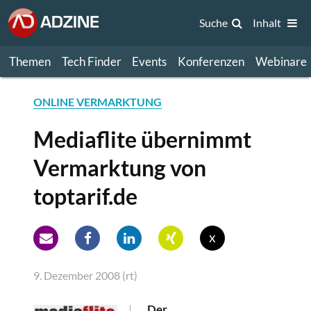
Suche
Inhalt
Themen
Tech Finder
Events
Konferenzen
Webinare
ONLINE VERMARKTUNG
Mediaflite übernimmt
Vermarktung von
toptarif.de
x
9. Dezember 2008 (rt)
Der