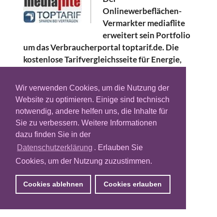
Onlinewerbeflächen-
Vermarkter mediaflite
erweitert sein Portfolio
um das Verbraucherportal toptarif.de. Die
kostenlose Tarifvergleichsseite für Energie,
Versicherungen, Telekommunikation und
Finanzen der Verlagsgruppe Georg von
Wir verwenden Cookies, um die Nutzung der
Holtzbrinck soll Werbungtreibenden die
Website zu optimieren. Einige sind technisch
Möglichkeit geben, hauptsächlich
notwendig, andere helfen uns, die Inhalte für
einkommensstarke Privathaushalte und
Sie zu verbessern. Weitere Informationen
Kleinunternehmen ansprechen zu können.
dazu finden Sie in der
Datenschutzerklärung
. Erlauben Sie
Dafür soll mediaflite Werbekunden bei
Cookies, um der Nutzung zuzustimmen.
Buchungen einen Einführungsrabatt von 15
Prozent gewähren. Dieser soll bis zum 31.
Cookies ablehnen
Cookies erlauben
Januar kommenden Jahres aufrechterhalten
werden.