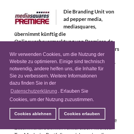
Die Branding Unit von
ad pepper media,
mediasquares,
übernimmt künftig die
Onlinewerbevermarktung von Premiere.de.
Die Webpage des gleichnamigen Abo-Senders
Wir verwenden Cookies, um die Nutzung der
soll monatlich über rund 1,32 Millionen
Website zu optimieren. Einige sind technisch
Unique User verfügen. Premiere-Vermarkter
notwendig, andere helfen uns, die Inhalte für
Premium Media Solutions wird weiterhin
Sie zu verbessern. Weitere Informationen
klassische Online-Werbeformen und
dazu finden Sie in der
Sonderwerbeformen zur Verfügung stellen.
Datenschutzerklärung
. Erlauben Sie
Mediasquares vermarktet bereits das
Cookies, um der Nutzung zuzustimmen.
Premiere-Tochterunternehmen giga.de.
“Wir versprechen uns eine besonders
Cookies ablehnen
Cookies erlauben
spannende und für alle Beteiligten sehr positive
Zusammenarbeit mit Premiere.de. Mit dieser