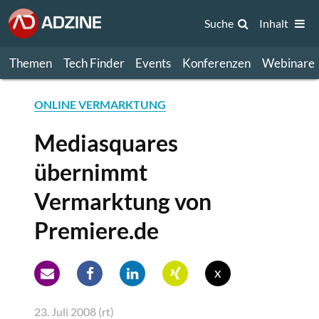
Suche
Inhalt
Themen
Tech Finder
Events
Konferenzen
Webinare
ONLINE VERMARKTUNG
Mediasquares
übernimmt
Vermarktung von
Premiere.de
x
23. Juli 2008 (rt)