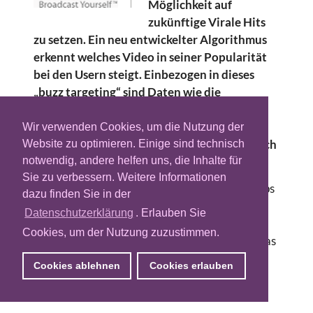
Möglichkeit auf
zukünftige Virale Hits
zu setzen. Ein neu entwickelter Algorithmus
erkennt welches Video in seiner Popularität
bei den Usern steigt. Einbezogen in dieses
„buzz targeting“ sind Daten wie die
anfängliche Steigerungsrate der Views,
Favorisierung durch Nutzer und auch die
Wir verwenden Cookies, um die Nutzung der
Bewertungen die ein Clip erhält. Es sollen sich
Website zu optimieren. Einige sind technisch
so gezielt in-video ads platzieren lassen.
notwendig, andere helfen uns, die Inhalte für
Sie zu verbessern. Weitere Informationen
Diese Werbeform lässt sich jedoch nur bei Clips
dazu finden Sie in der
von offiziellen YouTube Content-Partnern
Datenschutzerklärung
. Erlauben Sie
nutzen. Das Angebot beschränkt sich also nur
Cookies, um der Nutzung zuzustimmen.
auf professionelle Inhalte. Vor kurzem hatte das
zu Google gehörige Videoportal weitere
Cookies ablehnen
Cookies erlauben
Analytics-Produkte vorgestellt, die ein
genaueres Targeting erlauben sollen.