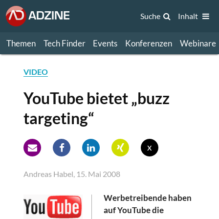
Suche
Inhalt
Themen
Tech Finder
Events
Konferenzen
Webinare
VIDEO
YouTube bietet „buzz
targeting“
x
Andreas Habel, 15. Mai 2008
Werbetreibende haben
auf YouTube die