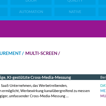
DOOH
QUALITY
AUTOMATION
NATIVE
UREMENT /
MULTI-SCREEN /
gige, KI-gestützte Cross-Media-Messung
Ber
es SaaS-Unternehmen, das Werbetreibenden,
DA
 ermöglicht, Werbewirkung kanalübergreifend zu messen
ME
ngiger, umfassender Cross-Media-Messung …
MU