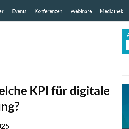
er
Events
Konferenzen
Webinare
Mediathek
che KPI für digitale
ung?
025