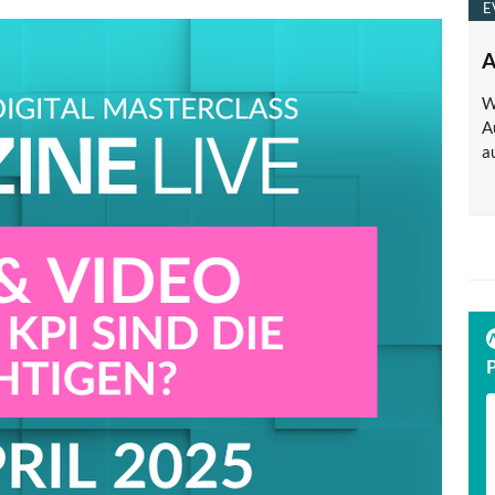
E
A
W
A
a
TECH FINDER
präsentiert
PREMIUM TECHNOLOGIE PARTNER