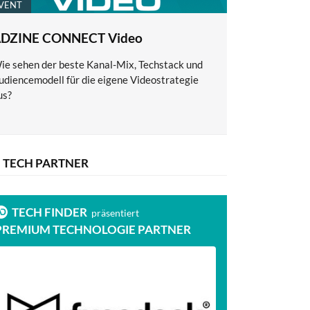
VENT
DZINE CONNECT Video
ie sehen der beste Kanal-Mix, Techstack und
udiencemodell für die eigene Videostrategie
us?
TECH PARTNER
TECH FINDER
TECH FI
präsentiert
PREMIUM TECHNOLOGIE PARTNER
PREMIUM T