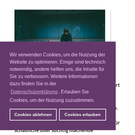
Wir verwenden Cookies, um die Nutzung der
Website zu optimieren. Einige sind technisch
notwendig, andere helfen uns, die Inhalte für
Sie zu verbessern. Weitere Informationen
Einem aktuellen Bericht des
dazu finden Sie in der
Nachrichtenportals Politico zufolge lobbyiert
der Tech-Riese Meta derzeit intensiv bei
Datenschutzerklärung
. Erlauben Sie
kalifornischen Gesetzgebern. Ziel ist es, von
Cookies, um der Nutzung zuzustimmen.
potenziellen Strafen im Rahmen eines neuen,
wegweisenden Kinderschutzgesetzes
Cookies ablehnen
Cookies erlauben
ausgenommen zu werden, das Plattformen für
schädliche oder süchtig machende