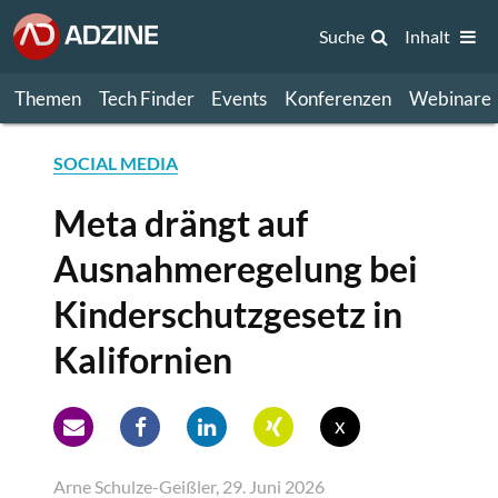
Suche
Inhalt
Themen
Tech Finder
Events
Konferenzen
Webinare
SOCIAL MEDIA
Meta drängt auf
Ausnahmeregelung bei
Kinderschutzgesetz in
Kalifornien
x
Arne Schulze-Geißler, 29. Juni 2026