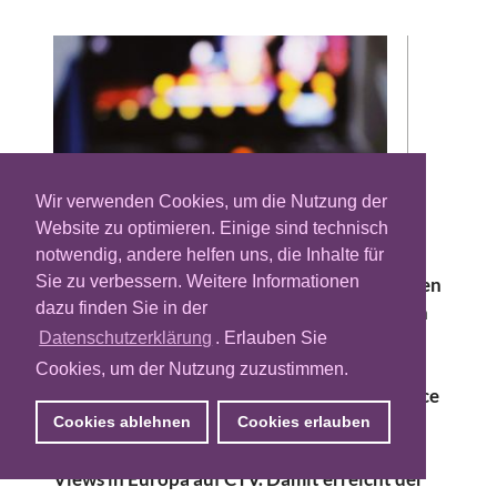
Wir verwenden Cookies, um die Nutzung der
Website zu optimieren. Einige sind technisch
notwendig, andere helfen uns, die Inhalte für
Sie zu verbessern. Weitere Informationen
Connected TV (CTV) gewinnt im europäischen
dazu finden Sie in der
Werbemarkt für Premium-Video deutlich an
Bedeutung und entwickelt sich zunehmend
Datenschutzerklärung
. Erlauben Sie
zur zentralen Ausspielungsumgebung. Laut
Cookies, um der Nutzung zuzustimmen.
dem aktuellen Freewheel “Video Marketplace
Report” für das zweite Halbjahr 2025
Cookies ablehnen
Cookies erlauben
entfallen inzwischen 50 Prozent aller Ad
Views in Europa auf CTV. Damit erreicht der