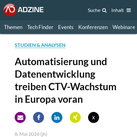
Suche
Inhalt
Themen
Tech Finder
Events
Konferenzen
Webinare
STUDIEN & ANALYSEN
Automatisierung und
Datenentwicklung
treiben CTV-Wachstum
in Europa voran
x
8. Mai 2026 (jh)