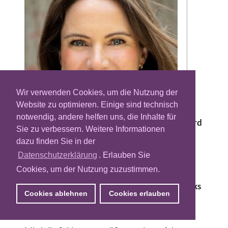
Wir verwenden Cookies, um die Nutzung der
Website zu optimieren. Einige sind technisch
Bei der It Works Group steht ein
notwendig, andere helfen uns, die Inhalte für
Führungswechsel an. Zum 1. Januar 2026 wird
Sie zu verbessern. Weitere Informationen
Julia Schleunung die Position der Chief
dazu finden Sie in der
Executive Officer übernehmen. Sie folgt auf
Datenschutzerklärung
. Erlauben Sie
Bernd Rabsahl, der das Unternehmen
Cookies, um der Nutzung zuzustimmen.
achteinhalb Jahre lang geführt hat. Rabsahl
begann 1999 als Geschäftsführer bei It Works
Cookies ablehnen
Cookies erlauben
und prägte die digitale Transformation der
Agenturgruppe.