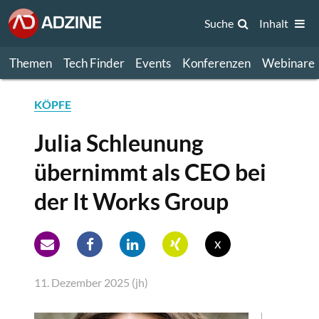
Suche
Inhalt
Themen
Tech Finder
Events
Konferenzen
Webinare
KÖPFE
Julia Schleunung
übernimmt als CEO bei
der It Works Group
x
11. Dezember 2025 (jh)