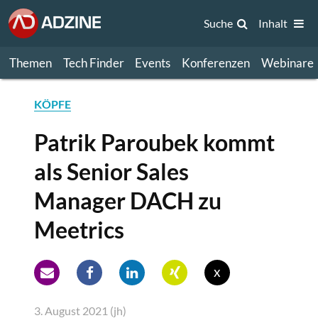
Suche
Inhalt
Themen
Tech Finder
Events
Konferenzen
Webinare
KÖPFE
Patrik Paroubek kommt
als Senior Sales
Manager DACH zu
Meetrics
x
3. August 2021 (jh)