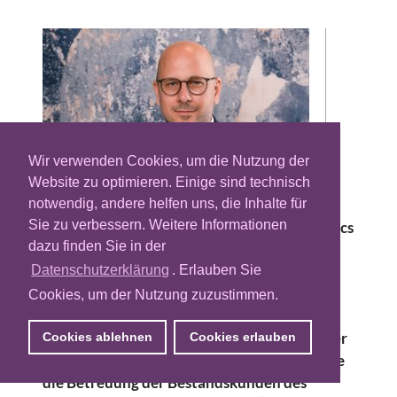
Wir verwenden Cookies, um die Nutzung der
Website zu optimieren. Einige sind technisch
notwendig, andere helfen uns, die Inhalte für
Sie zu verbessern. Weitere Informationen
Der Mess- und Analyse-Dienstleister Meetrics
dazu finden Sie in der
holt sich Verstärkung ins Vertriebsteam und
ernennt den erfahrenen Media-Experten
Datenschutzerklärung
. Erlauben Sie
Patrik Paroubek zum Senior Sales Manager
Cookies, um der Nutzung zuzustimmen.
DACH. Paroubek kommt von der Socia-
Media-Agentur Social Blue und wird in seiner
Cookies ablehnen
Cookies erlauben
neuen Position die Neukundenakquise sowie
die Betreuung der Bestandskunden des