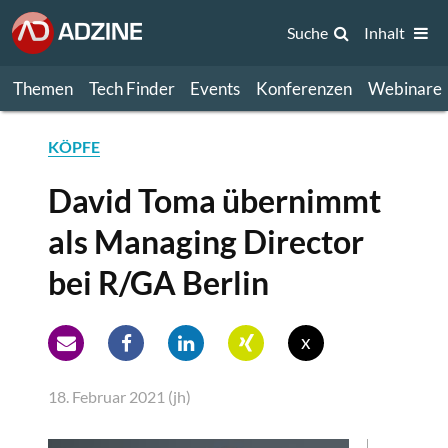
Suche
Inhalt
Themen
Tech Finder
Events
Konferenzen
Webinare
KÖPFE
David Toma übernimmt
als Managing Director
bei R/GA Berlin
x
18. Februar 2021 (jh)