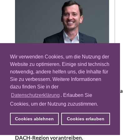
Wir verwenden Cookies, um die Nutzung der
Website zu optimieren. Einige sind technisch
Führungswechsel an der Spitze des Berliner
notwendig, andere helfen uns, die Inhalte für
Büros von R/GA – wie die Kreativ- und Tech-
Sie zu verbessern. Weitere Informationen
Agentur nun bekannt gab, wird David Toma
dazu finden Sie in der
zum neuen Managing Director ernannt. Toma
Datenschutzerklärung
. Erlauben Sie
übernimmt die Position von Sascha Martini,
Cookies, um der Nutzung zuzustimmen.
der vier Jahre die Führung des Berliner
Standorts verantwortete. In seiner neuen
Cookies ablehnen
Cookies erlauben
Rolle wird David Toma die globale
Neupositionierung der Agentur auch in der
DACH-Region vorantreiben.