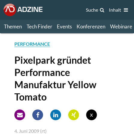
Suche
Inhalt
Themen
Tech Finder
Events
Konferenzen
Webinare
PERFORMANCE
Pixelpark gründet
Performance
Manufaktur Yellow
Tomato
x
4. Juni 2009 (rt)