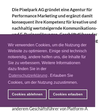
Die Pixelpark AG gründet eine Agentur für
Performance Marketing und ergänzt damit
konsequent ihre Kompetenz für kreative und
nachhaltig wertsteigernde Kommunikations-
und E-Businesslösungen. Geschäftsführender
Gesellschafter ist der Performance Marketing
Wir verwenden Cookies, um die Nutzung der
Pionier und BVDW Vizepräsident Harald R.
Website zu optimieren. Einige sind technisch
Fortmann.
notwendig, andere helfen uns, die Inhalte für
Yellow Tomato bietet Dienstleistungen und
Sie zu verbessern. Weitere Informationen
Beratung aller Instrumente des Online
dazu finden Sie in der
Marketings, insbesondere Suchmaschinen-
Datenschutzerklärung
. Erlauben Sie
Marketing (SEA, SEO), Display Marketing,
Cookies, um der Nutzung zuzustimmen.
Affiliate Marketing, E-Mail-Marketing und
Tracking/ Web Analytics an.
Cookies ablehnen
Cookies erlauben
Harald R. Fortmann (38), der zuvor unter
anderem Geschäftsführer von Platform-A