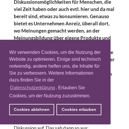
Diskussionsmöglichkeiten für Menschen, die
viel Zeit haben oder auch evtl. hier und da mal
bereit sind, etwas zu konsumieren. Genauso
bietet es Unternehmen Anreiz, überall dort,
wo Meinungen gemacht werden, an der
Meinungsbildung über eigene Produkte und
das eigene Unternehmen mitzuwirken. Aber
Vorsicht, allzu plumpe Annäherungsversuche
Wir verwenden Cookies, um die Nutzung der
an ein fachkundiges Klientel kann im Desaster
Website zu optimieren. Einige sind technisch
enden und zur Enttarnung führen. Das ist
notwendig, andere helfen uns, die Inhalte für
Sie zu verbessern. Weitere Informationen
nicht nur für den Promoter peinlich, sondern
dazu finden Sie in der
auch für das Unternehmen, denn das ist ja
zwangsläufig bekannt.
Datenschutzerklärung
. Erlauben Sie
Cookies, um der Nutzung zuzustimmen.
In dem folgenden Fall tut eine offensichtlich
forenunerfahrene Newcomerin der Meute im
Cookies ablehnen
Cookies erlauben
Forum des Musikmagazins intro.de ihre
Meinung zu einer Band kund und fordert zur
Diskussion auf. Das sah dann so aus: