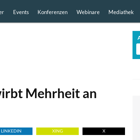
er
Events
Konferenzen
Webinare
Mediathek
wirbt Mehrheit an
LINKEDIN
XING
X