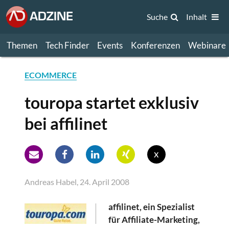
Suche
Inhalt
Themen
Tech Finder
Events
Konferenzen
Webinare
ECOMMERCE
touropa startet exklusiv
bei affilinet
x
Andreas Habel, 24. April 2008
affilinet, ein Spezialist
für Affiliate-Marketing,