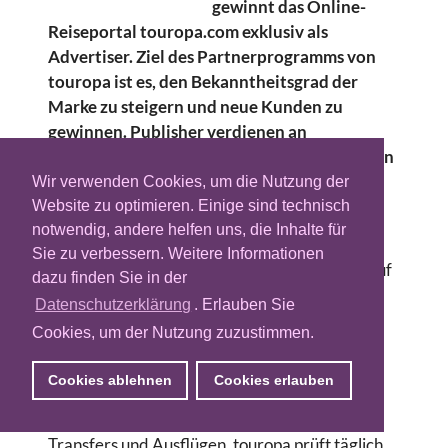
gewinnt das Online-
Reiseportal touropa.com exklusiv als
Advertiser. Ziel des Partnerprogramms von
touropa ist es, den Bekanntheitsgrad der
Marke zu steigern und neue Kunden zu
gewinnen. Publisher verdienen an
Provisionen für Buchungen. Vergütet werden
neben Pauschalreisen und
Wir verwenden Cookies, um die Nutzung der
Bausteinbuchungen auch Flugbuchungen.
Website zu optimieren. Einige sind technisch
notwendig, andere helfen uns, die Inhalte für
Das Online-Reiseportal touropa verspricht
Sie zu verbessern. Weitere Informationen
Urlauber und Tourismusanbieter in Echtzeit auf
dazu finden Sie in der
einem virtuellen Marktplatz
Datenschutzerklärung
. Erlauben Sie
zusammenzubringen. Der Nutzer kann sich so
Cookies, um der Nutzung zuzustimmen.
seine Reise auf individuelle Art
zusammenstellen und anschließend aus einer
Cookies ablehnen
Cookies erlauben
Hand buchen. Das System ist offen für alle
Anbieter von Hotels, Flügen, Mietwagen,
Transfers und Ausflügen. touropa prüft täglich