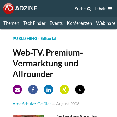
Suche
Inhalt
Themen
Tech Finder
Events
Konferenzen
Webinare
PUBLISHING
- Editorial
Web-TV, Premium-
Vermarktung und
Allrounder
x
Arne Schulze-Geißler
, 4. August 2006
Die heutige Ausgabe