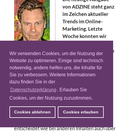
von ADZINE steht ganz
im Zeichen aktueller
Trends im Online-
Marketing. Letzte
Woche konnten wir
einige Meldungen
vernehmen, dass große
Wir verwenden Cookies, um die Nutzung der
Publisher wie beispielsweise Focus Online
Website zu optimieren. Einige sind technisch
oder AOL Deutschland in Zukunft ein
notwendig, andere helfen uns, die Inhalte für
größeres Angebot an bewegten Bildern
Sie zu verbessern. Weitere Informationen
anbieten werden. Die Möglichkeiten, Video-
dazu finden Sie in der
Content einzubinden, sind vielfältig und
Datenschutzerklärung
. Erlauben Sie
sowohl Publisher wie auch Produzenten
Cookies, um der Nutzung zuzustimmen.
befinden sich noch immer in der
Experimentierphase.
Cookies ablehnen
Cookies erlauben
Die Akzeptanz und das Interesse der Nutzer
entscheidet wie bei anderen Inhalten auch über