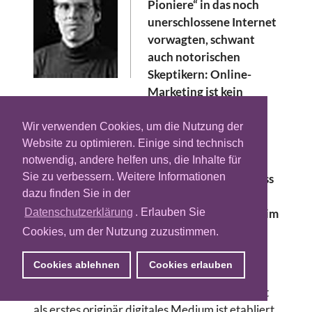
Pioniere“ in das noch
unerschlossene Internet
vorwagten, schwant
auch notorischen
Skeptikern: Online-
Marketing ist kein
vorübergehendes Phänomen.
Die Erkenntnis, dass sich das Internet als
Wir verwenden Cookies, um die Nutzung der
Marketingplattform durchgesetzt hat, ist
Website zu optimieren. Einige sind technisch
offensichtlich und aus heutiger Sicht wenig
notwendig, andere helfen uns, die Inhalte für
Sie zu verbessern. Weitere Informationen
überraschend. Erstaunlich bleibt jedoch, dass
dazu finden Sie in der
viele Marketingentscheider in eben dieser
Betrachtung des Hier und Jetzt verharren – im
Datenschutzerklärung
. Erlauben Sie
guten Glauben, den durch das Internet
Cookies, um der Nutzung zuzustimmen.
ausgelösten Wandel im Griff oder gar hinter
sich zu haben.
Cookies ablehnen
Cookies erlauben
Dabei stehen wir erst am Anfang. Das Internet
als erstes originär digitales Medium ist etabliert