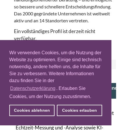
so bessere und schnellere Entscheidungsfindung.
Das 2000 gegründete Unternehmen ist weltweit
aktiv und an 14 Standorten vertreten.
Ein vollständiges Profil ist derzeit nicht
verfügbar.
Wir verwenden Cookies, um die Nutzung der
Website zu optimieren. Einige sind technisch
ÄHNLICHE ANBIETER
notwendig, andere helfen uns, die Inhalte für
Sie zu verbessern. Weitere Informationen
PARTNER
dazu finden Sie in der
all eyes on screens - Analyse, Optimierung und
Datenschutzerklärung
. Erlauben Sie
Planung von TV-Kampagnen
Cookies, um der Nutzung zuzustimmen.
Zagreb (HR), Gleisdorf (AT), Karlsruhe (DE)
Cookies ablehnen
Cookies erlauben
all eyes on screens (vormals AdScanner) bietet
als europäisches Unternehmen Lösungen zur
Echtzeit-Messung und -Analyse sowie KI-