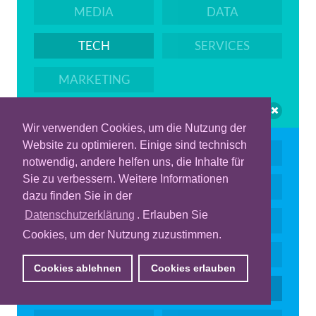
MEDIA
DATA
TECH
SERVICES
MARKETING
Wir verwenden Cookies, um die Nutzung der
Website zu optimieren. Einige sind technisch
PROGRAMMATIC
KI
notwendig, andere helfen uns, die Inhalte für
Sie zu verbessern. Weitere Informationen
DISPLAY ADS
VIDEO & CTV
dazu finden Sie in der
Datenschutzerklärung
. Erlauben Sie
MEASUREMENT
RETAIL MEDIA
Cookies, um der Nutzung zuzustimmen.
ID
AUDIO
Cookies ablehnen
Cookies erlauben
DOOH
QUALITY