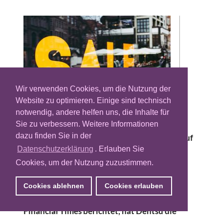
Wir verwenden Cookies, um die Nutzung der
Website zu optimieren. Einige sind technisch
notwendig, andere helfen uns, die Inhalte für
Sie zu verbessern. Weitere Informationen
Das japanische Agenturnetzwerk Dentsu
dazu finden Sie in der
erwägt Medienberichten zufolge den Verkauf
seines internationalen Geschäfts. Damit
Datenschutzerklärung
. Erlauben Sie
könnte der Konzern seine globalen
Cookies, um der Nutzung zuzustimmen.
Expansionspläne faktisch beenden und sich
künftig stärker auf den Heimatmarkt
Cookies ablehnen
Cookies erlauben
konzentrieren. Wie unter anderem die
Financial Times berichtet, hat Dentsu die