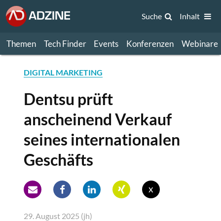
Suche
Inhalt
Themen
Tech Finder
Events
Konferenzen
Webinare
DIGITAL MARKETING
Dentsu prüft
anscheinend Verkauf
seines internationalen
Geschäfts
x
29. August 2025 (jh)