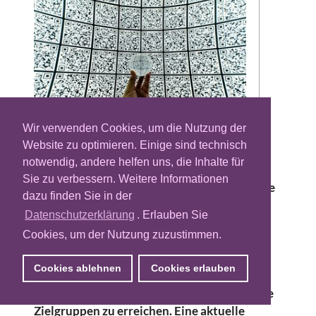
Wir verwenden Cookies, um die Nutzung der
Website zu optimieren. Einige sind technisch
Der Konsum von TV-Inhalten hat sich in den
notwendig, andere helfen uns, die Inhalte für
vergangenen Jahren stark verändert, vor
Sie zu verbessern. Weitere Informationen
allem weil auch das dafür notwendige Device
dazu finden Sie in der
inzwischen mehrere Evolutionsstufen
Datenschutzerklärung
. Erlauben Sie
durchlaufen hat. TV-Geräte sind heute
Cookies, um der Nutzung zuzustimmen.
überwiegend mit dem Internet verbunden
und eröffnen neben dem linearen Fernsehen
Cookies ablehnen
Cookies erlauben
zahlreiche Streaming-Möglichkeiten. Für
Marketer ergeben sich so neue Chancen, ihre
Zielgruppen zu erreichen. Eine aktuelle