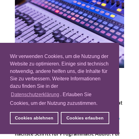
Wir verwenden Cookies, um die Nutzung der
Website zu optimieren. Einige sind technisch
notwendig, andere helfen uns, die Inhalte für
Sie zu verbessern. Weitere Informationen
Programmatic ist ein zentraler Baustein des
dazu finden Sie in der
modernen Werbeökosystems und kommt als
Buchungslogik zunehmend auch im Audio-
Datenschutzerklärung
. Erlauben Sie
Bereich zum Einsatz. Im vergangenen Jahr hat
Cookies, um der Nutzung zuzustimmen.
der Audiovermarkter RMS bereits mit einer
programmatischen Kampagne im Live-Radio
Cookies ablehnen
Cookies erlauben
auf sich aufmerksam gemacht. Nun folgt der
nächste Schritt für Programmatic Audio: Für