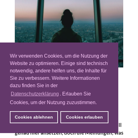
Wir verwenden Cookies, um die Nutzung der
Website zu optimieren. Einige sind technisch
notwendig, andere helfen uns, die Inhalte für
Sie zu verbessern. Weitere Informationen
Abgesehen von CTV wird keine
dazu finden Sie in der
Werbedisziplin derzeit so gehypt wie Retail
Media. Das Leitmotiv "mehr mit weniger
Datenschutzerklärung
. Erlauben Sie
erreichen" trägt dazu bei, dass der
Cookies, um der Nutzung zuzustimmen.
Leistungsgedanke und der Wunsch nach
höchstmöglicher Relevanz für
Cookies ablehnen
Cookies erlauben
Werbetreibende zunehmen. Retail Media soll
genau hier ansetzen, doch die Meinungen, was