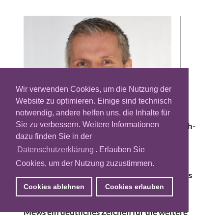
Wir verwenden Cookies, um die Nutzung der
Website zu optimieren. Einige sind technisch
notwendig, andere helfen uns, die Inhalte für
Sie zu verbessern. Weitere Informationen
Nach sieben Jahren bei der dänischen Adtech-
dazu finden Sie in der
Plattform Adform verlässt Holger Mews das
Unternehmen und wechselt zum Berliner E-
Datenschutzerklärung
. Erlauben Sie
Commerce-Spezialisten Styla. Wie das
Cookies, um der Nutzung zuzustimmen.
Unternehmen heute bekannt gab, wird Mews
zum neuen Chief Revenue Officer (CRO)
Cookies ablehnen
Cookies erlauben
ernannt. Styla will mit der Ernennung von
Mews ein deutliches Zeichen für die weitere