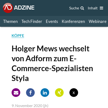
Suche
Inhalt
Themen
Tech Finder
Events
Konferenzen
Webinare
KÖPFE
Holger Mews wechselt
von Adform zum E-
Commerce-Spezialisten
Styla
x
9. November 2020 (jh)