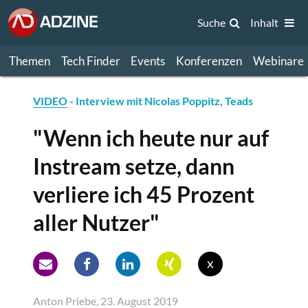
Suche
Inhalt
Themen
Tech Finder
Events
Konferenzen
Webinare
VIDEO
- Interview mit Nicolas Poppitz, Teads
"Wenn ich heute nur auf
Instream setze, dann
verliere ich 45 Prozent
aller Nutzer"
x
Anton Priebe, 23. August 2019