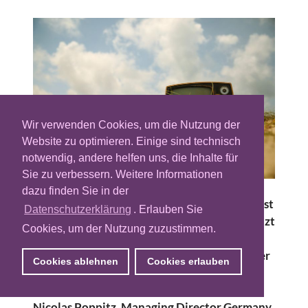
Wir verwenden Cookies, um die Nutzung der
Website zu optimieren. Einige sind technisch
notwendig, andere helfen uns, die Inhalte für
Sie zu verbessern. Weitere Informationen
dazu finden Sie in der
Das Inventar für Video Advertising im Netz ist
Datenschutzerklärung
. Erlauben Sie
knapp, guter Bewegtbild-Content ist begrenzt
Cookies, um der Nutzung zuzustimmen.
und Instream-Werbung daher
verhältnismäßig teuer. Outstream bietet hier
Cookies ablehnen
Cookies erlauben
eine alternative Lösung, indem Inventar im
redaktionellen Content geschaffen wird.
Nicolas Poppitz, Managing Director Germany