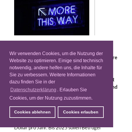
Methbot, Hyphbot, 3ve... In jedem der
vergangenem Jahre wurde mindestens ein
Wir verwenden Cookies, um die Nutzung der
großes Botnetzwerk bekannt, das für mehrere
Website zu optimieren. Einige sind technisch
Milliarden gefälschte Klicks gesorgt und
notwendig, andere helfen uns, die Inhalte für
Betrügern so Umsätze in Milliardenhöhe
Sie zu verbessern. Weitere Informationen
verschafft hat. Der Kampf gegen Ad Fraud ist
dazu finden Sie in der
ein Wettrennen zwischen Tech-Anbietern und
Datenschutzerklärung
. Erlauben Sie
Betrügern. Um die Nase vorn zu behalten,
Cookies, um der Nutzung zuzustimmen.
gehen die Anbieter unterschiedliche Wege.
Der Schaden, der durch Ad Fraud verursacht
Cookies ablehnen
Cookies erlauben
wird, beträgt heute mehrere Milliarden US-
Dollar pro Jahr. Bis 2025 sollen Betrüger