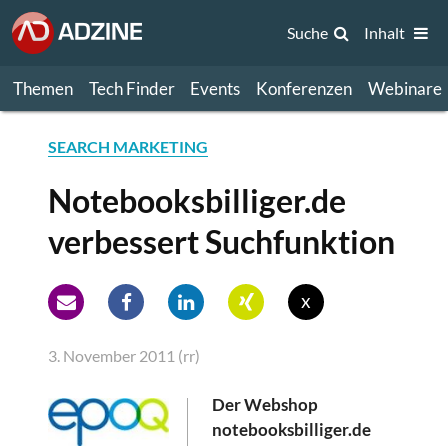
Suche
Inhalt
Themen
Tech Finder
Events
Konferenzen
Webinare
SEARCH MARKETING
Notebooksbilliger.de
verbessert Suchfunktion
x
3. November 2011 (rr)
Der Webshop
notebooksbilliger.de