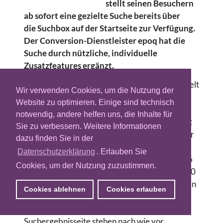
stellt seinen Besuchern
ab sofort eine gezielte Suche bereits über
die Suchbox auf der Startseite zur Verfügung.
Der Conversion-Dienstleister epoq hat die
Suche durch nützliche, individuelle
Zusatzfeatures ergänzt.
Damit könnten Nutzer ihre Produktsuche gezielt
Wir verwenden Cookies, um die Nutzung der
verfeinern und so noch schneller zum
Website zu optimieren. Einige sind technisch
Wunschprodukt gelangen. Das durchgeführte
notwendig, andere helfen uns, die Inhalte für
Customizing erlaube es nun die Suche auch mit
Sie zu verbessern. Weitere Informationen
Werteangaben gezielt einzugrenzen. Besucher
dazu finden Sie in der
der Seite können beispielsweise durch Höchst-
Datenschutzerklärung
. Erlauben Sie
oder Mindestangaben wie ‚Notebook max. 2,6
Cookies, um der Nutzung zuzustimmen.
kg’ oder Wertespannen wie ‚Notebook von 300
bis 500 Euro’ die Suche einschränken. Bei vielen
Cookies ablehnen
Cookies erlauben
Artikeleigenschaften lasse sich die Suche jetzt
vom ersten Klick an spezifizieren. Auf der
Suchergebnisseite stehen nach wie vor