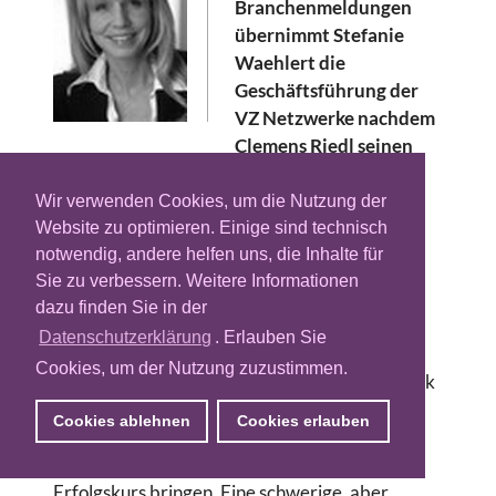
Branchenmeldungen
übernimmt Stefanie
Waehlert die
Geschäftsführung der
VZ Netzwerke nachdem
Clemens Riedl seinen
Posten auf eigenen Wunsch geräumt hat.
Waehlert kommt von ProSiebenSat1, wo sie
Wir verwenden Cookies, um die Nutzung der
zuletzt Geschäftsführerin der lokalisten.de
Website zu optimieren. Einige sind technisch
war.
notwendig, andere helfen uns, die Inhalte für
Sie zu verbessern. Weitere Informationen
Clemens Riedl kam erst 2010 für Markus
dazu finden Sie in der
Berger-de León und übernahm den schweren
Datenschutzerklärung
. Erlauben Sie
Job des Geschäftsführers der VZ Netzwerke.
Cookies, um der Nutzung zuzustimmen.
Schon damals litt das deutsche Social Netzwerk
unter Besucherschwund, verusacht durch die
Cookies ablehnen
Cookies erlauben
zunehemende Beliebtheit von Facebook. Nun
soll Waehlert die VZ Portale wieder auf
Erfolgskurs bringen. Eine schwerige, aber