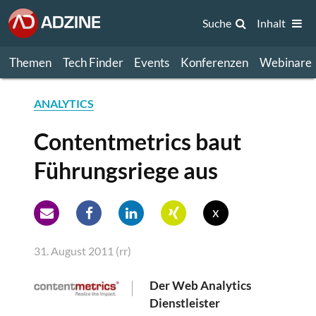
Suche
Inhalt
Themen
Tech Finder
Events
Konferenzen
Webinare
ANALYTICS
Contentmetrics baut
Führungsriege aus
x
31. August 2011 (rr)
Der Web Analytics
Dienstleister