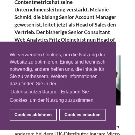
Contentmetrics hat seine
Unternehmensleitung verstärkt. Melanie
Schmid, die bislang Senior Account Manager
gewesen ist, leitet jetzt als Head of Sales den
Vertrieb. Der bisherige Senior Consultant
Web Analytics Fritz Oleinek ist nun Head of
Consulting.
Wir verwenden Cookies, um die Nutzung der
Die 28-jährige Schmid
Website zu optimieren. Einige sind technisch
soll ab sofort mit einem
notwendig, andere helfen uns, die Inhalte für
dreiköpfigen Team die
Sie zu verbessern. Weitere Informationen
Kunden in Europa
dazu finden Sie in der
betreuen. Sie ist seit
Datenschutzerklärung
. Erlauben Sie
Dezember 2008 bei
Cookies, um der Nutzung zuzustimmen.
Contentmetrics
angestellt. Zuvor
Melanie Schmid
Cookies ablehnen
Cookies erlauben
arbeitete die Diplom-
Betriebswirtin und Wirtschaftsmediatorin unter
anderem bei dem ITK-Distributor Ingram Micro