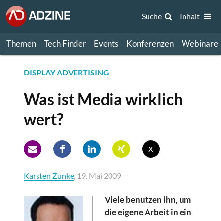
Suche
Inhalt
Themen
Tech Finder
Events
Konferenzen
Webinare
DISPLAY ADVERTISING
Was ist Media wirklich
wert?
x
Karsten Zunke
, 19. Mai 2009
Viele benutzen ihn, um
die eigene Arbeit in ein