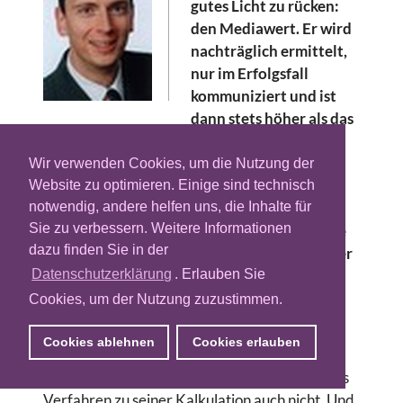
gutes Licht zu rücken:
den Mediawert. Er wird
nachträglich ermittelt,
nur im Erfolgsfall
kommuniziert und ist
dann stets höher als das
eingesetzte Budget. Nicht nur im PR-Sektor,
auch in der Werbung ist er anzutreffen. Als
Wir verwenden Cookies, um die Nutzung der
Anzeigen-Äquivalent beschreibt der
Website zu optimieren. Einige sind technisch
Mediawert den Geldbetrag, der hätte
notwendig, andere helfen uns, die Inhalte für
Sie zu verbessern. Weitere Informationen
investiert werden müssen, um eine erreichte
dazu finden Sie in der
Aufmerksamkeit ausschließlich mit bezahlter
Werbung zu erzielen.
Datenschutzerklärung
. Erlauben Sie
Cookies, um der Nutzung zuzustimmen.
In der Regel werden die puren Kontakte
zugrunde gelegt, so kann der Mediawert in
Cookies ablehnen
Cookies erlauben
einem Geldbetrag ausgedrückt werden. Eine
konkrete Definition gibt es nicht, ein objektives
Verfahren zu seiner Kalkulation auch nicht. Und