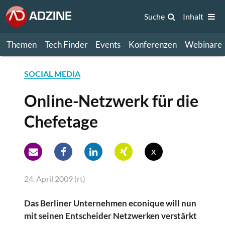
Suche
Inhalt
Themen
Tech Finder
Events
Konferenzen
Webinare
SOCIAL MEDIA
Online-Netzwerk für die
Chefetage
x
24. April 2009 (rt)
Das Berliner Unternehmen econique will nun
mit seinen Entscheider Netzwerken verstärkt