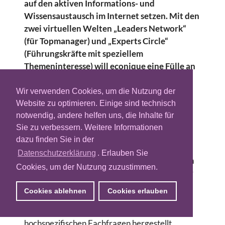
auf den aktiven Informations- und
Wissensaustausch im Internet setzen. Mit den
zwei virtuellen Welten „Leaders Network“
(für Topmanager) und „Experts Circle“
(Führungskräfte mit speziellem
Themeninteresse) will econique eine Fülle an
exklusiven Informationen bieten.
Wir verwenden Cookies, um die Nutzung der
Econique
versorgt nach eigenen Angaben seit
Website zu optimieren. Einige sind technisch
sechs Jahren Top-Entscheider mit individuell
notwendig, andere helfen uns, die Inhalte für
abgestimmten strategischen Kontakten und
Sie zu verbessern. Weitere Informationen
Informationen innerhalb geschlossener
dazu finden Sie in der
Elitenetzwerke. Die CxO Dialoge, welche auf
Datenschutzerklärung
. Erlauben Sie
dem klaren Ermitteln gemeinsamer Interessen
Cookies, um der Nutzung zuzustimmen.
und Perspektiven basieren, seien ein wichtiger
Kommunikationskanal, über den signifikante
Cookies ablehnen
Cookies erlauben
Kontakte zwischen Entscheidern,
Kompetenzpartnern und Führungskräften mit
hochspezifischen Fachfragen hergestellt