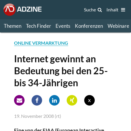
Suche
Inhalt
Themen
Tech Finder
Events
Konferenzen
Webinare
ONLINE VERMARKTUNG
Internet gewinnt an
Bedeutung bei den 25-
bis 34-Jährigen
x
19. November 2008 (rt)
Eine von der EIAA (European Interactive