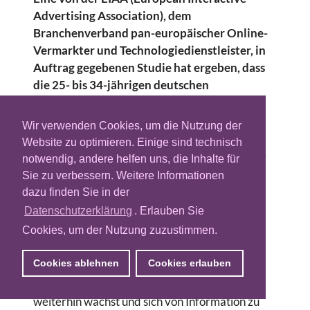
Advertising Association), dem
Branchenverband pan-europäischer Online-
Vermarkter und Technologiedienstleister, in
Auftrag gegebenen Studie hat ergeben, dass
die 25- bis 34-jährigen deutschen
Internetnutzer mit 5,8 Tagen pro Woche
bereits genauso häufig online surfen wie sie
Wir verwenden Cookies, um die Nutzung der
fernsehen. Dabei sollen sie mit wöchentlich
Website zu optimieren. Einige sind technisch
14,4 Stunden nahezu gleich viel Zeit im Web
notwendig, andere helfen uns, die Inhalte für
wie vor dem TV-Gerät (14,7 Stunden)
Sie zu verbessern. Weitere Informationen
verbringen. Im Rahmen der "Mediascope
dazu finden Sie in der
Europe 2008" wurden über 9.000
Datenschutzerklärung
. Erlauben Sie
Internetnutzer in ganz Europa, davon mehr
Cookies, um der Nutzung zuzustimmen.
als 1.000 in Deutschland befragt.
Cookies ablehnen
Cookies erlauben
Ein weiteres Ergebnis der Studie ist, dass die
Internetnutzung vor allem am Wochenende
weiterhin wächst und sich von Information zu