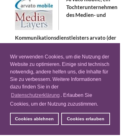
Tochterunternehmen
des Medien- und
Kommunikationsdienstleisters arvato (der
Bertelsmann AG zugehörig), und das
iraelische Technologieunternehmen Media
Wir verwenden Cookies, um die Nutzung der
Layers haben eine Kooperation für Mobile
Website zu optimieren. Einige sind technisch
Video Advertising geschlossen. Künftig soll
notwendig, andere helfen uns, die Inhalte für
Werbetreibenden damit die Möglichkeit
Sie zu verbessern. Weitere Informationen
gegeben werden, mobile Bewegtbild-
dazu finden Sie in der
Werbung zu schalten. Dabei wird die
Datenschutzerklärung
. Erlauben Sie
Auslieferung der Mobile Video Ads durch
Cookies, um der Nutzung zuzustimmen.
arvato mobiles Mobile AdServer ad flex
erfolgen. Untersützt wird der Video
Cookies ablehnen
Cookies erlauben
Advertising Service von der SMART-Lösung
von Media Layers.