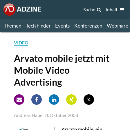
Suche
Inhalt
Themen
Tech Finder
Events
Konferenzen
Webinare
VIDEO
Arvato mobile jetzt mit
Mobile Video
Advertising
x
Andreas Habel, 8. Oktober 2008
Arvato mobile, ein