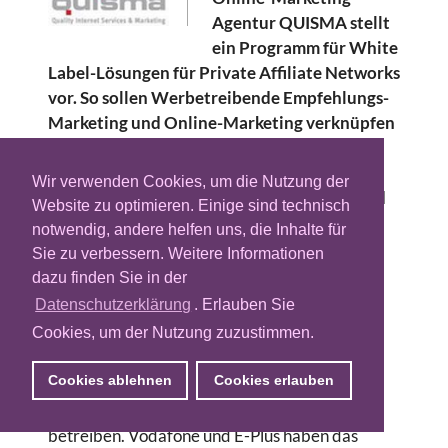
Agentur QUISMA stellt
ein Programm für White
Label-Lösungen für Private Affiliate Networks
vor. So sollen Werbetreibende Empfehlungs-
Marketing und Online-Marketing verknüpfen
können. Innerhalb des Netzwerks können
Affiliates Werbemittel und Formulare
Wir verwenden Cookies, um die Nutzung der
einsehen, Neuregistrierungen verfolgen und
Website zu optimieren. Einige sind technisch
Provisionen in Echtzeit auflisten lassen.
notwendig, andere helfen uns, die Inhalte für
Sie zu verbessern. Weitere Informationen
Zudem sollen neben Foren, CMS und auf den
dazu finden Sie in der
jeweiligen Betreiber zugeschnittene FAQ-
Datenschutzerklärung
. Erlauben Sie
Bereiche unter anderem auch die Möglichkeit
Cookies, um der Nutzung zuzustimmen.
zur individuellen Provisionsverwaltung pro
Vertriebspartner in dem Programm enthalten
Cookies ablehnen
Cookies erlauben
sein. Nutzer des Programms sollen so in der
Lage sein, das private Netzwerk selbst zu
betreiben. Vodafone und E-Plus haben das